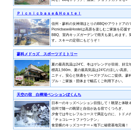
Ｐｉｃｎｉｃｂａｓｅ＆Ｈｏｓｔｅｌ
信州・蓼科の女神湖ほとりのBBQやアウトドアの
Picnicbase&Hostelは高原を楽しむご家族を
BBQ、室内キッズガーデンで雨天も楽しめます。
す。スキーの定宿にもどうぞ！
蓼科メドゥズ スポーツドミトリー
夏の最高気温は24℃、冬はゲレンデが目前、好立
標高1,560m、夏の最高気温は24℃の涼しい高原
ニティ。安心と快適をリーズナブルにご提供。蓼
プル・ご家族・団体まで幅広くご利用下さい。
天空の宿 白樺湖ペンションぼくんち
日本一のキッズペンション目指して！眺望と体験
信州で随一の眺望と自信がある宿でくつろぎ、
夕食では牛ヒレフルコースで満足なのに、トドメ
「チョコレートファウンテン」
食堂横のキッズコーナー＋地下に秘密基地完備！