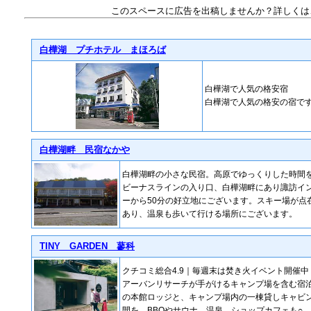
このスペースに広告を出稿しませんか？詳しくは
白樺湖 プチホテル まほろば
白樺湖で人気の格安宿
白樺湖で人気の格安の宿で
白樺湖畔 民宿なかや
白樺湖畔の小さな民宿。高原でゆっくりした時間
ビーナスラインの入り口、白樺湖畔にあり諏訪イン
ーから50分の好立地にございます。スキー場が点
あり、温泉も歩いて行ける場所にございます。
TINY GARDEN 蓼科
クチコミ総合4.9｜毎週末は焚き火イベント開催中
アーバンリサーチが手がけるキャンプ場を含む宿
の本館ロッジと、キャンプ場内の一棟貸しキャビ
間を。BBQやサウナ、温泉、ショップカフェも○