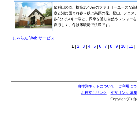
蓼科山の麓、標高1540ｍのファミリーユースな高
森と湖に囲まれ春～秋は高原の花、登山、テニス
歩8分でスキー場と、四季を通じ自然やレジャー
夏涼しく、冬は床暖房で快適です。
じゃらん Web サービス
1
|
2
|
3
|
4
|
5
|
6
|
7
|
8
|
9
|
10
|
11
|
白樺湖ネットについて
ご利用につ
お役立ちリンク
相互リンク 募
Copyright(C) 