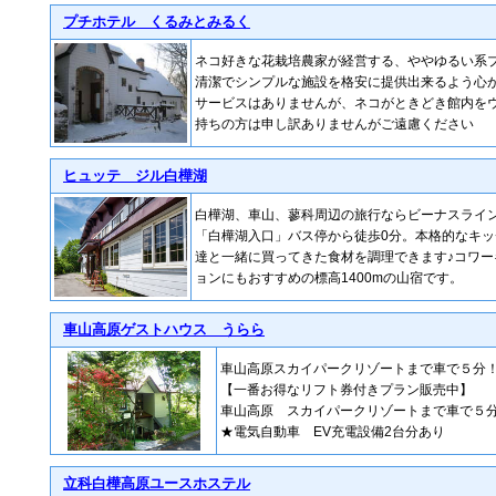
プチホテル くるみとみるく
ネコ好きな花栽培農家が経営する、ややゆるい系
清潔でシンプルな施設を格安に提供出来るよう心
サービスはありませんが、ネコがときどき館内を
持ちの方は申し訳ありませんがご遠慮ください
ヒュッテ ジル白樺湖
白樺湖、車山、蓼科周辺の旅行ならビーナスライ
「白樺湖入口」バス停から徒歩0分。本格的なキ
達と一緒に買ってきた食材を調理できます♪コワ
ョンにもおすすめの標高1400mの山宿です。
車山高原ゲストハウス うらら
車山高原スカイパークリゾートまで車で５分
【一番お得なリフト券付きプラン販売中】
車山高原 スカイパークリゾートまで車で５
★電気自動車 EV充電設備2台分あり
立科白樺高原ユースホステル