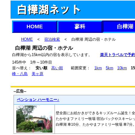
HOME
蓼科
白樺湖
HOME
<
宿泊検索
<
白樺湖 周辺の宿・ホテル
白樺湖 周辺の宿・ホテル
白樺湖から15km以内の宿を表示しています。
楽天トラベルで予
145件中 1件～10件目
並べ替え：
安い順
高い順
範囲変更：
1km
5km
10km
1
峰・八島
美ヶ原
--広告--
ペンション ハーモニー♪
壁全面にお絵かきができるキッズルーム誕生！
たかやまファミリー牧場 宿泊パックやスキーレ
白樺湖 車10分、たかやまファミリー牧場 車7分