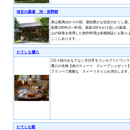
信玄の薬湯 渋・辰野館
東山魁夷ゆかりの宿。薬効豊かな信玄のかくし湯
創業100年の一軒宿。源泉100％かけ流しの薬湯
山の味覚を使用した創作料理は各種雑誌にも取り
ここにあります。。
たてしな麓八
1日３組のおもてなし非日常をコンセプトにワン
麓八の名物【炎のスィーツ クレープシュゼット
フランベで素敵な スイーツタイムを演出します
たてしな藍