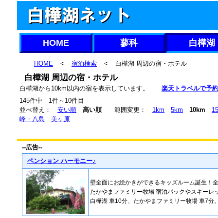
HOME
蓼科
白樺湖
HOME
<
宿泊検索
<
白樺湖 周辺の宿・ホテル
白樺湖 周辺の宿・ホテル
白樺湖から10km以内の宿を表示しています。
楽天トラベルで予
145件中 1件～10件目
並べ替え：
安い順
高い順
範囲変更：
1km
5km
10km
1
峰・八島
美ヶ原
--広告--
ペンション ハーモニー♪
壁全面にお絵かきができるキッズルーム誕生！
たかやまファミリー牧場 宿泊パックやスキーレ
白樺湖 車10分、たかやまファミリー牧場 車7分