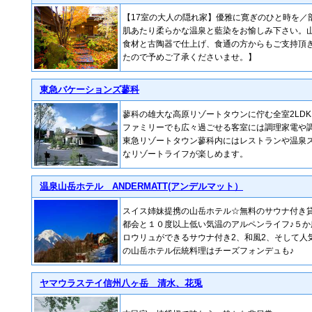
【17室の大人の隠れ家】優雅に寛ぎのひと時を／
肌あたり柔らかな温泉と藍染をお愉しみ下さい。
食材と古陶器で仕上げ、食通の方からもご支持頂
たので予めご了承くださいませ。】
東急バケーションズ蓼科
蓼科の雄大な高原リゾートタウンに佇む全室2LD
ファミリーでも広々過ごせる客室には調理家電や
東急リゾートタウン蓼科内にはレストランや温泉
なリゾートライフが楽しめます。
温泉山岳ホテル ANDERMATT(アンデルマット）
スイス姉妹提携の山岳ホテル☆無料のサウナ付き
都会と１０度以上低い気温のアルペンライフ♪５
ロウリュができるサウナ付き2、和風2、そして人
の山岳ホテル伝統料理はチーズフォンデュも♪
ヤマウラステイ信州八ヶ岳 清水、花兎