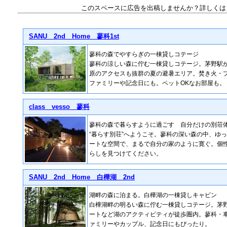
このスペースに広告を出稿しませんか？詳しくは
SANU 2nd Home 蓼科1st
蓼科の森でやすらぎの一棟貸しコテージ
蓼科の涼しい森に佇む一棟貸しコテージ。茅野駅か
原のアクセスも抜群の夏の避暑エリア。焚き火・
ファミリーや記念日にも。ペットOKなお部屋も。
class vesso 蓼科
蓼科の森で暮らすように過ごす 自分だけの別荘
“暮らす別荘”へようこそ。蓼科の深い森の中、ゆ
ートな空間で、まるで自分の家のように寛ぐ。個
らしを見つけてください。
SANU 2nd Home 白樺湖 2nd
湖畔の森に泊まる。白樺湖の一棟貸しキャビン
白樺湖畔の明るい森に佇む一棟貸しコテージ。茅野
ートなど湖のアクティビティが徒歩圏内。蓼科・
ァミリーやカップル、記念日にもぴったり。