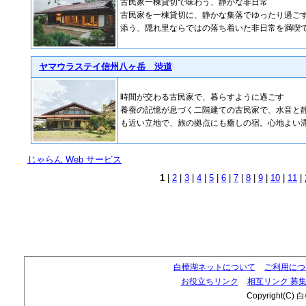
古民家一棟貸切で味わう、静かな非日常
古民家を一棟貸切に、静かな集落でゆったり過ご
添う、隠れ里ならではの落ち着いた非日常を満喫
ヤマウラステイ信州八ヶ岳 渋道
時間が交わる古民家で、暮らすように過ごす
養蚕の記憶が息づく二階建ての古民家で、水音と
も近い立地で、旅の拠点にも癒しの宿。心地よい
じゃらん Web サービス
1
|
2
|
3
|
4
|
5
|
6
|
7
|
8
|
9
|
10
|
11
|
白樺湖ネットについて
ご利用につ
お役立ちリンク
相互リンク 募
Copyright(C) 