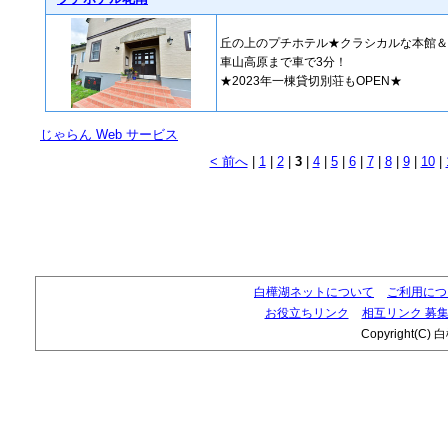
丘の上のプチホテル★クラシカルな本館＆
車山高原まで車で3分！
★2023年一棟貸切別荘もOPEN★
じゃらん Web サービス
< 前へ
|
1
|
2
|
3
|
4
|
5
|
6
|
7
|
8
|
9
|
10
|
白樺湖ネットについて
ご利用につ
お役立ちリンク
相互リンク 募
Copyright(C) 