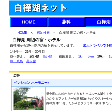
HOME
蓼科
白樺湖
HOME
<
宿泊検索
<
白樺湖 周辺の宿・ホテル
白樺湖 周辺の宿・ホテル
白樺湖から10km以内の宿を表示しています。
楽天トラベルで予
145件中 21件～30件目
並べ替え：
安い順
高い順
範囲変更：
1km
5km
10km
1
峰・八島
美ヶ原
--広告--
ペンション ハーモニー♪
壁全面にお絵かきができるキッズルーム誕生！
たかやまファミリー牧場 宿泊パックやスキーレ
白樺湖 車10分、たかやまファミリー牧場 車7分