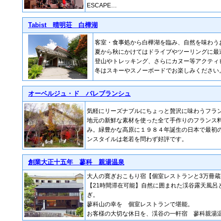
ESCAPE…
Tabist 晴明荘 白樺湖
客室・食事処から白樺湖を臨み、自然を味わう
夏から秋にかけてはドライブやツーリングに最
登山やトレッキング、さらにカヌー等アクティ
冬はスキーやスノーボードでお楽しみください
オーベルジュ・ド バレブランシュ
気軽にリーズナブルにちょっと贅沢に味わうフラ
地元の新鮮な素材を使った全て手作りのフランス
み。緑豊かな高原に１９８４年誕生の日本で最初
ンスタイルは老若を問わず好評です。
創業大正十五年 蓼科 親湯温泉
大人の寛ぎおこもり宿【個室レストランと3万冊蔵書
【21時間滞在可能】自然に囲まれた渓谷露天風呂
ぎ。
蓼科山の幸を 個室レストランで堪能。
お客様の大切な休日を、渓谷の一軒宿 蓼科親湯