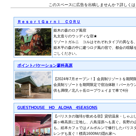
このスペースに広告を出稿しませんか？詳しくは
ＲｅｓｏｒｔＧａｒｎｉ ＣＯＲＵ
姫木の森のログ風宿
丸太造りのウッディな宿★
リゾートガルニ コルはそれぞれタイプの異なる
姫木平の森の中に建つログ風の宿で、都会の喧騒
ごしください。
ポイントバケーション蓼科高原
【2024年7月オープン！】会員制リゾートを期間
会員制リゾートを期間限定で宿泊体験！バーカウ
供も満喫／北八ヶ岳ロープウェイまで車で4分
GUESTHOUSE HO ALOHA 4SEASONS
【バリスタの珈琲が飲める宿】貸切温泉・しゃぶ
霧ヶ峰高原に立地し、八島湿原へも直ぐ。長野の
も。絵本カフェではメルボルンで修行したバリス
レンデも直ぐ！標高1600Mの隠れ家へ