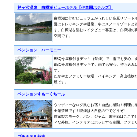
芹ヶ沢温泉 白樺湖ビューホテル【伊東園ホテルズ】
白樺湖に佇むビュッフェがうれしい高原リゾート
夏はトレッキングや避暑、冬はスノーリゾートと
す。白樺湖を望むレイクビュー客室は、白樺湖の
空間です。
ペンション ハーモニー
BBQを屋根付きデッキ（禁煙）で！雨でも安心。
BBQを屋根付きデッキで。雨でも安心。持ち込み
す。
たかやまファミリー牧場・ハイキング・高山植物
煙です。
ペンションすもーくちーふ
ウッディーなログ風なお宿！自然に感動！料理に
全館禁煙です！喫煙は大自然の中でどうぞ!
自家製スモーク、パン、ジャム、果実酒はここで
ィな外観、インテリアはホッとする空間。ファミ
プチホテル花南