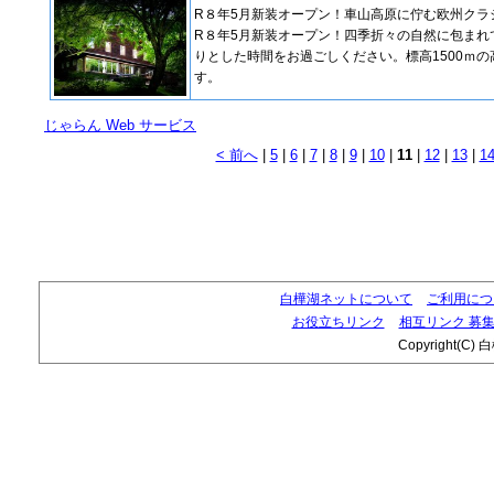
R８年5月新装オープン！車山高原に佇む欧州クラ
R８年5月新装オープン！四季折々の自然に包まれ
りとした時間をお過ごしください。標高1500ｍ
す。
じゃらん Web サービス
< 前へ
|
5
|
6
|
7
|
8
|
9
|
10
|
11
|
12
|
13
|
1
白樺湖ネットについて
ご利用につ
お役立ちリンク
相互リンク 募
Copyright(C) 