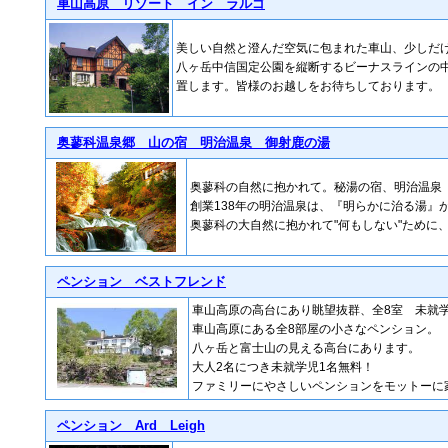
車山高原 リゾート イン ラルゴ
美しい自然と澄んだ空気に包まれた車山、少しだ
八ヶ岳中信国定公園を縦断するビーナスラインの中央
置します。皆様のお越しをお待ちしております
奥蓼科温泉郷 山の宿 明治温泉 御射鹿の湯
奥蓼科の自然に抱かれて。秘湯の宿、明治温泉
創業138年の明治温泉は、『明らかに治る湯』
奥蓼科の大自然に抱かれて"何もしない"ために
ペンション ベストフレンド
車山高原の高台にあり眺望抜群、全8室 未就
車山高原にある全8部屋の小さなペンション。
八ヶ岳と富士山の見える高台にあります。
大人2名につき未就学児1名無料！
ファミリーにやさしいペンションをモットーに
ペンション Ard Leigh