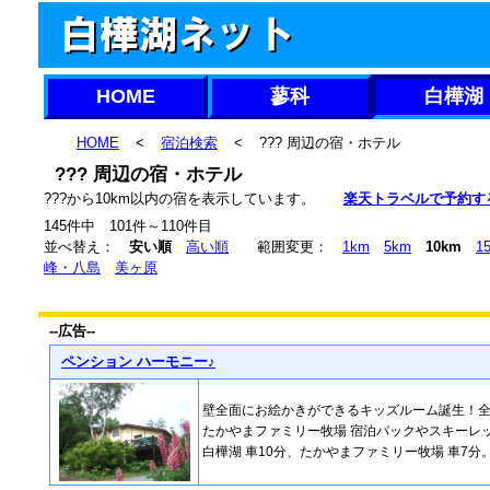
HOME
蓼科
白樺湖
HOME
<
宿泊検索
<
??? 周辺の宿・ホテル
??? 周辺の宿・ホテル
???から10km以内の宿を表示しています。
楽天トラベルで予約す
145件中 101件～110件目
並べ替え：
安い順
高い順
範囲変更：
1km
5km
10km
1
峰・八島
美ヶ原
--広告--
ペンション ハーモニー♪
壁全面にお絵かきができるキッズルーム誕生！
たかやまファミリー牧場 宿泊パックやスキーレ
白樺湖 車10分、たかやまファミリー牧場 車7分