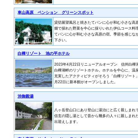
車山高原 ペンション グリーンスポット
貸切展望風呂と焼きたてパンに心が和む小さな高
畑で採れた野菜を中心に採りいれた伊仏コース料
てパンに心が和む小さな高原の宿。季節を感じな
下さい。
白樺リゾート 池の平ホテル
2023年4月22日リニューアルオープン 信州白
白樺湖畔のリゾートホテル。ホテルを中心に、温
充実したアクティビティがそろう「白樺リゾート」
月22日に新本館がオープンしました。
渋御殿湯
八ヶ岳登山口にあり登山に湯治にと広く親しまれ
信玄の隠し湯として昔から幾多の人々に親しまれ
出迎えします。