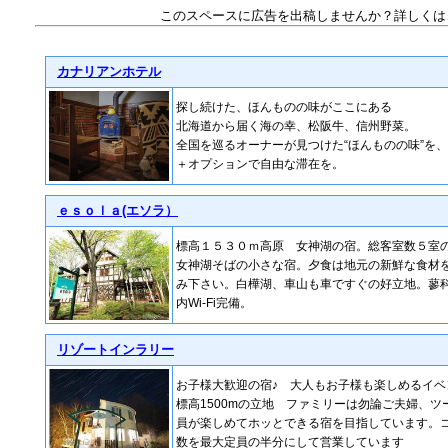
このスペースに広告を出稿しませんか？詳しくは
カナリアンホテル
探し続けた、ほんものの味がここにある
北海道から届く海の幸、松阪牛、信州野菜。
全国を巡るオーナーが見つけた“ほんものの味”を
＋オプションで自由な滞在を。
ｅｓｏｌａ(エソラ）
標高１５３０ｍ高原 女神湖の宿。総客室数５室
女神湖そばの小さな宿。夕食は地元の新鮮な食材
み下さい。白樺湖、車山も車ですぐの好立地。蓼
内Wi-Fi完備。
リゾートインラリー
お子様大歓迎の宿♪ 大人もお子様も楽しめるイベ
標高1500mの立地 ファミリーは勿論ご夫婦、
員が楽しめてホッとできる宿を目指しています。
数を最大定員の半分にして営業しています